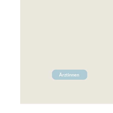
Unsere Ärztinnen
Mit Dr. Jessica Rottler und Dr. Kathleen
Wozniak kümmern sich gleich zwei
ausgezeichnete Fachfrauen um Ihre Augen.
Mehr über die Ärztinnen und das Team
erfahren Sie
hier
.
Ärztinnen